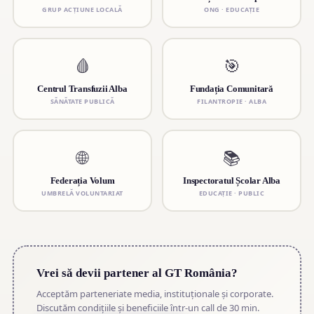
GRUP ACȚIUNE LOCALĂ
ONG · EDUCAȚIE
🩸
🎯
Centrul Transfuzii Alba
Fundația Comunitară
SĂNĂTATE PUBLICĂ
FILANTROPIE · ALBA
🌐
📚
Federația Volum
Inspectoratul Școlar Alba
UMBRELĂ VOLUNTARIAT
EDUCAȚIE · PUBLIC
Vrei să devii partener al GT România?
Acceptăm parteneriate media, instituționale și corporate.
Discutăm condițiile și beneficiile într-un call de 30 min.