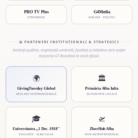
PRO TV Plus
G4Media
STREAMING
ONLINE · POLITIC
🤝 PARTENERI INSTITUȚIONALI & STRATEGICI
Instituții publice, organizații umbrelă, fundații și inițiative care susțin
mișcarea GT România în mod oficial.
🌍
🏛
GivingTuesday Global
Primăria Alba Iulia
MIȘCARE INTERNAȚIONALĂ
AUTORITATE LOCALĂ
🎓
🛫
Universitatea „1 Dec. 1918"
ZborHub Alba
EDUCAȚIE · ALBA IULIA
HUB ANTREPRENORIAL