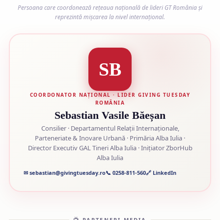
Persoana care coordonează rețeaua națională de lideri GT România și
reprezintă mișcarea la nivel internațional.
SB
COORDONATOR NAȚIONAL · LIDER GIVING TUESDAY
ROMÂNIA
Sebastian Vasile Băeșan
Consilier · Departamentul Relații Internaționale,
Parteneriate & Inovare Urbană · Primăria Alba Iulia ·
Director Executiv GAL Tineri Alba Iulia · Inițiator ZborHub
Alba Iulia
✉ sebastian@givingtuesday.ro
📞 0258-811-560
🔗 LinkedIn
📺 PARTENERI MEDIA