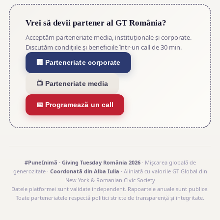
Vrei să devii partener al GT România?
Acceptăm parteneriate media, instituționale și corporate.
Discutăm condițiile și beneficiile într-un call de 30 min.
🏢 Parteneriate corporate
📺 Parteneriate media
📅 Programează un call
#PuneInimă · Giving Tuesday România 2026
· Mișcarea globală de
generozitate ·
Coordonată din Alba Iulia
· Aliniată cu valorile GT Global din
New York & Romanian Civic Society
Datele platformei sunt validate independent. Rapoartele anuale sunt publice.
Toate parteneriatele respectă politici stricte de transparență și integritate.