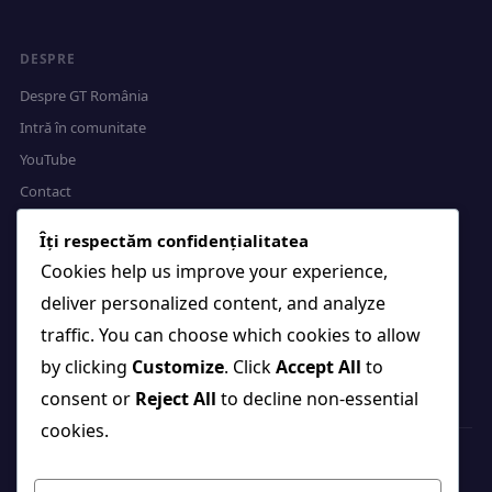
DESPRE
Despre GT România
Intră în comunitate
YouTube
Contact
Îți respectăm confidențialitatea
LEGAL
Cookies help us improve your experience,
deliver personalized content, and analyze
Politica de confidențialitate
traffic. You can choose which cookies to allow
Termeni și condiții
by clicking
Customize
. Click
Accept All
to
GDPR · gdpr@givingtuesday.ro
consent or
Reject All
to decline non-essential
cookies.
© 2026 Giving Tuesday România · Coordonator național: Primăria Alba
Iulia