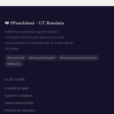
❤️ #PuneInimă · GT România
Platforma națională a generozității —
conectăm oameni prin gesturi concrete,
documentate și inspiraționale, în toate cele 41
de județe.
#PuneInimă
#GivingTuesdayRO
#SaptamanaGenerozitatii
#UNselfie
PLATFORMĂ
Creează un gest
Susține o inițiativă
Harta Generozității
Povești de inspirație