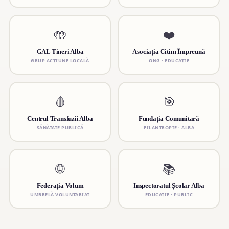
🤲
❤️
GAL Tineri Alba
Asociația Citim Împreună
GRUP ACȚIUNE LOCALĂ
ONG · EDUCAȚIE
🩸
🎯
Centrul Transfuzii Alba
Fundația Comunitară
SĂNĂTATE PUBLICĂ
FILANTROPIE · ALBA
🌐
📚
Federația Volum
Inspectoratul Școlar Alba
UMBRELĂ VOLUNTARIAT
EDUCAȚIE · PUBLIC