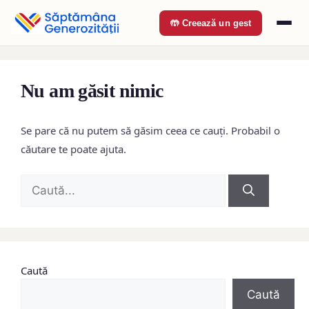
🤲 Creează un gest
Nu am găsit nimic
Se pare că nu putem să găsim ceea ce cauți. Probabil o
căutare te poate ajuta.
Caută
după:
Caută
Caută