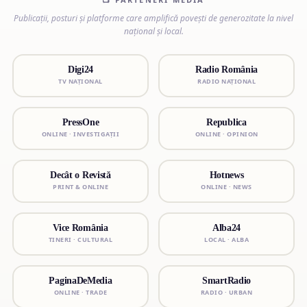
Publicații, posturi și platforme care amplifică povești de generozitate la nivel
național și local.
Digi24
Radio România
TV NAȚIONAL
RADIO NAȚIONAL
PressOne
Republica
ONLINE · INVESTIGAȚII
ONLINE · OPINION
Decât o Revistă
Hotnews
PRINT & ONLINE
ONLINE · NEWS
Vice România
Alba24
TINERI · CULTURAL
LOCAL · ALBA
PaginaDeMedia
SmartRadio
ONLINE · TRADE
RADIO · URBAN